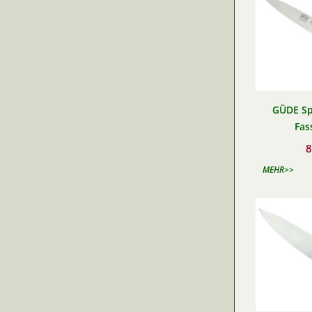
GÜDE Sp
Fas
8
MEHR>>