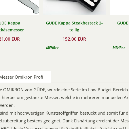
ÜDE Kappa
GÜDE Kappa Steakbesteck 2-
GÜDE 
tkäsemesser
teilig
21,00 EUR
152,00 EUR
MEHR>>
MEHR>>
esser Omikron Profi
ie OMIKRON von GÜDE, wurde eine Serie im Low Budget Bereich i
h hierbei um gestanzte Messer, welche in mehreren manuellen Arb
 werden.
sind mit hochwertigen Kunststoffgriffen bestückt und somit für d
lzubereitung bestens geeignet. Dank Eishärtung erreicht der Mes
 HRC. Ideale Voraussetzungen für Schnitthaltigkeit, Schärfe und La