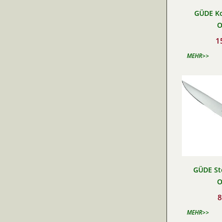
GÜDE Ko
O
1
MEHR>>
GÜDE St
O
8
MEHR>>