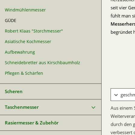
seit vier G
Windmühlenmesser
fühlt man s
GÜDE
Messerhers
Robert Klaas "Storchmesser"
begründet h
Asiatische Kochmesser
Aufbewahrung
Schneidebretter aus Kirschbaumholz
Pflegen & Schärfen
Scheren
gesch
Taschenmesser
Aus einem 
Weiterverar
Rasiermesser & Zubehör
durch den 
verbessert 