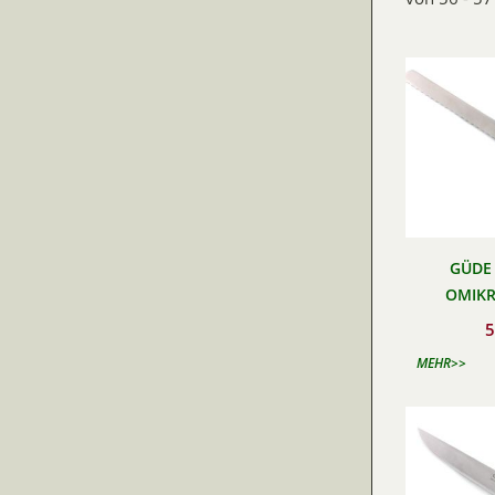
GÜDE 
OMIKR
5
MEHR>>