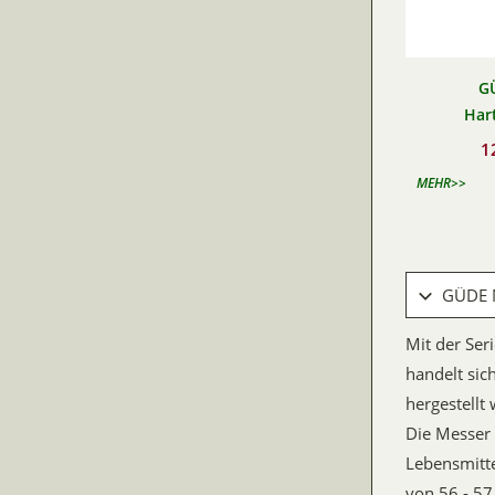
G
Har
1
MEHR>>
GÜDE M
Mit der Ser
handelt sic
hergestellt
Die Messer 
Lebensmitte
von 56 - 57