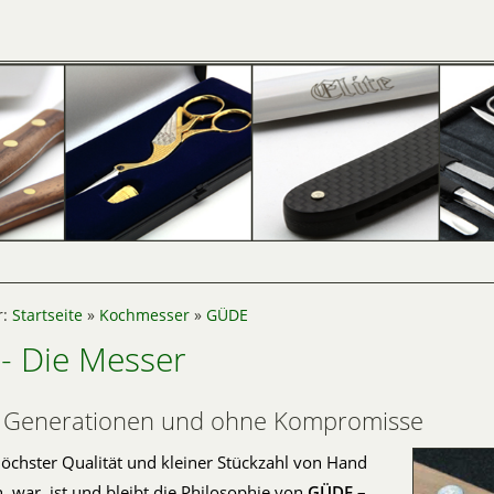
r:
Startseite
»
Kochmesser
»
GÜDE
- Die Messer
er Generationen und ohne Kompromisse
öchster Qualität und kleiner Stückzahl von Hand
n, war, ist und bleibt die Philosophie von
GÜDE
–