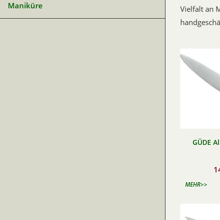
Maniküre
Vielfalt an
handgeschär
GÜDE Al
1
MEHR>>